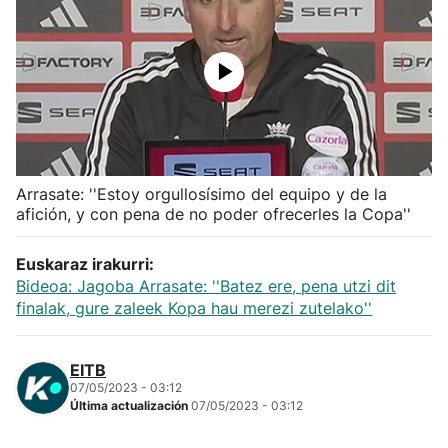
Herri-kirolak
Balonmano
Kirolak 360
Arrasate: ''Estoy orgullosísimo del equipo y de la
Atletismo
afición, y con pena de no poder ofrecerles la Copa''
Carreras de montaña
Euskaraz irakurri:
Bideoa: Jagoba Arrasate: ''Batez ere, pena utzi dit
Más deportes
finalak, gure zaleek Kopa hau merezi zutelako''
"Helmuga"
EITB
07/05/2023 - 03:12
Última actualización
07/05/2023 - 03:12