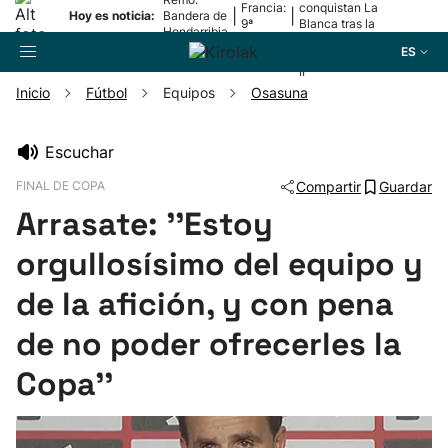
Francia:
conquistan La
|
|
Hoy es noticia:
Bandera de
9ª
Blanca tras la
Hondarribia
etapa
lesión de
ES
Mariezkurrena
II
Inicio
Fútbol
Equipos
Osasuna
Buscador
Escuchar
FINAL DE COPA
Compartir
Guardar
Fútbol
Arrasate: ''Estoy
Pelota
orgullosísimo del equipo y
de la afición, y con pena
Remo
de no poder ofrecerles la
Baloncesto
Copa''
Ciclismo