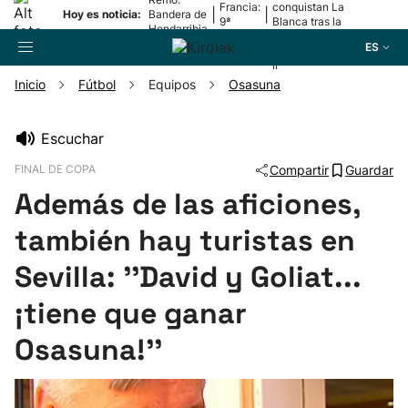
Francia:
conquistan La
|
|
Hoy es noticia:
Bandera de
9ª
Blanca tras la
Hondarribia
etapa
lesión de
ES
Mariezkurrena
II
Inicio
Fútbol
Equipos
Osasuna
Buscador
Escuchar
FINAL DE COPA
Compartir
Guardar
Fútbol
Además de las aficiones,
Pelota
también hay turistas en
Sevilla: ''David y Goliat...
Remo
¡tiene que ganar
Baloncesto
Osasuna!''
Ciclismo