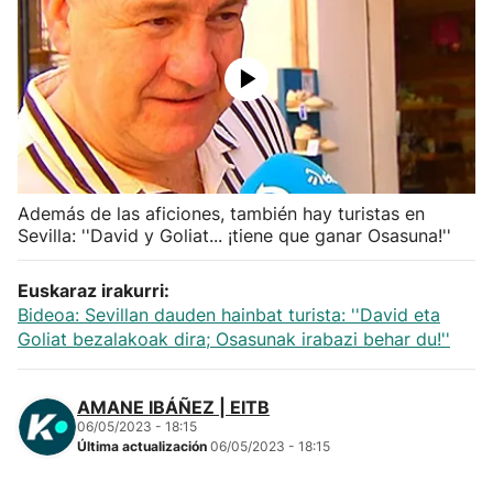
Herri-kirolak
Balonmano
Kirolak 360
Además de las aficiones, también hay turistas en
Atletismo
Sevilla: ''David y Goliat... ¡tiene que ganar Osasuna!''
Carreras de montaña
Euskaraz irakurri:
Bideoa: Sevillan dauden hainbat turista: ''David eta
Más deportes
Goliat bezalakoak dira; Osasunak irabazi behar du!''
"Helmuga"
AMANE IBÁÑEZ | EITB
06/05/2023 - 18:15
Última actualización
06/05/2023 - 18:15