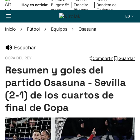
|
|
Hoy es noticia:
Burgos: 5ª
Francia:
Bandera de
etapa
8ª etapa
Ondarroa
ES
Inicio
Fútbol
Equipos
Osasuna
Buscador
Escuchar
COPA DEL REY
Compartir
Guardar
Fútbol
Resumen y goles del
Pelota
partido Osasuna - Sevilla
(2-1) de los cuartos de
Remo
final de Copa
Baloncesto
Ciclismo