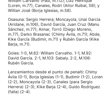
William Carvalho (Paul, m.112); Luiz Henrique
(Loren, m.77), Canales, Rodri (Aitor Ruibal, 58); y
Willian José (Borja Iglesias, m.58).
Osasuna: Sergio Herrera; Moncayola, Unai García
(Aridane, m.106), David García, Juan Cruz (Manu
Sánchez, m.77); Aimar, Torró (Diego Moreno,
m.77), Darko Brasanac (Chimy Ávila, m.71); Abde,
Kike García (Budimir, m.71) y Rubén García (Kike
Barja, m.71).
Goles: 1-0, M.62: William Carvalho. 1-1, M.92:
David García. 2-1, M.103: Sabaly. 2-2, M.106:
Rubén García.
Lanzamientos desde el punto de penalti: Chimy
Ávila (0-1), Borja Iglesias (1-1), Budimir (1-2), Loren
(2-2), Moncayola (2-3), Canales (para Sergio
Herrera) (2-3), Kike Barja (2-4), Guido Rodríguez
(falla) (2-4).