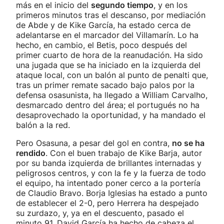
más en el inicio del
segundo tiempo
, y en los
primeros minutos tras el descanso, por mediación
de Abde y de Kike García, ha estado cerca de
adelantarse en el marcador del Villamarín. Lo ha
hecho, en cambio, el Betis, poco después del
primer cuarto de hora de la reanudación. Ha sido
una jugada que se ha iniciado en la izquierda del
ataque local, con un balón al punto de penalti que,
tras un primer remate sacado bajo palos por la
defensa osasunista, ha llegado a William Carvalho,
desmarcado dentro del área; el portugués no ha
desaprovechado la oportunidad, y ha mandado el
balón a la red.
Pero Osasuna, a pesar del gol en contra,
no se ha
rendido
. Con el buen trabajo de Kike Barja, autor
por su banda izquierda de brillantes internadas y
peligrosos centros, y con la fe y la fuerza de todo
el equipo, ha intentado poner cerco a la portería
de Claudio Bravo. Borja Iglesias ha estado a punto
de establecer el 2-0, pero Herrera ha despejado
su zurdazo, y, ya en el descuento, pasado el
minuto 91, David García ha hecho de cabeza el