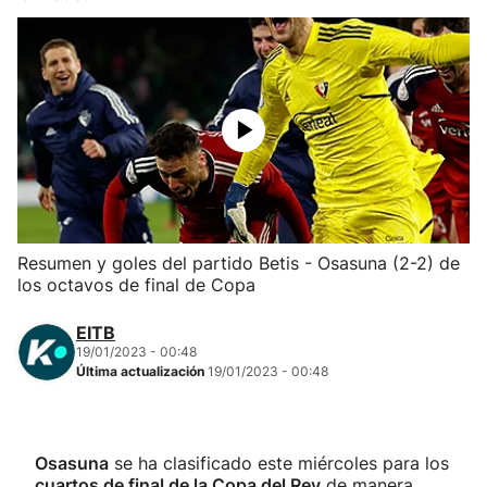
Herri-kirolak
Balonmano
Kirolak 360
Atletismo
Resumen y goles del partido Betis - Osasuna (2-2) de
Carreras de montaña
los octavos de final de Copa
Más deportes
EITB
19/01/2023 - 00:48
Última actualización
19/01/2023 - 00:48
"Helmuga"
Osasuna
se ha clasificado este miércoles para los
cuartos de final de la Copa del Rey
de manera