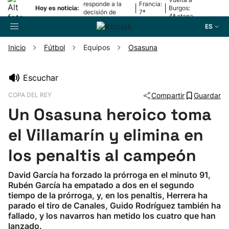
responde a la
Francia:
|
|
Hoy es noticia:
Burgos:
decisión de
7ª
4ª etapa
Oriamendi
etapa
ES
Inicio
Fútbol
Equipos
Osasuna
Buscador
Escuchar
COPA DEL REY
Compartir
Guardar
Fútbol
Un Osasuna heroico toma
Pelota
el Villamarín y elimina en
los penaltis al campeón
Remo
David García ha forzado la prórroga en el minuto 91,
Rubén García ha empatado a dos en el segundo
Baloncesto
tiempo de la prórroga, y, en los penaltis, Herrera ha
parado el tiro de Canales, Guido Rodríguez también ha
Ciclismo
fallado, y los navarros han metido los cuatro que han
lanzado.