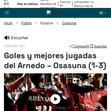
Francia:
conquistan La
|
|
Hoy es noticia:
Bandera de
9ª
Blanca tras la
Hondarribia
etapa
lesión de
ES
Mariezkurrena
II
Inicio
Fútbol
Equipos
Osasuna
Buscador
Escuchar
COPA DEL REY
Compartir
Guardar
Fútbol
Goles y mejores jugadas
Pelota
del Arnedo – Osasuna (1-3)
Remo
Baloncesto
Ciclismo