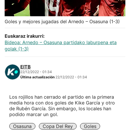
Herri-kirolak
Goles y mejores jugadas del Arnedo – Osasuna (1-3)
Balonmano
Euskaraz irakurri:
Kirolak 360
Bideoa: Arnedo – Osasuna partidako laburpena eta
golak (1-3)
Atletismo
EITB
22/12/2022 - 01:34
Carreras de montaña
Última actualización
22/12/2022 - 01:34
Más deportes
Los rojillos han cerrado el partido en la primera
media hora con dos goles de Kike García y otro
"Helmuga"
de Rubén García. Sin embargo, los locales han
podido marcar un gol.
Osasuna
Copa Del Rey
Goles