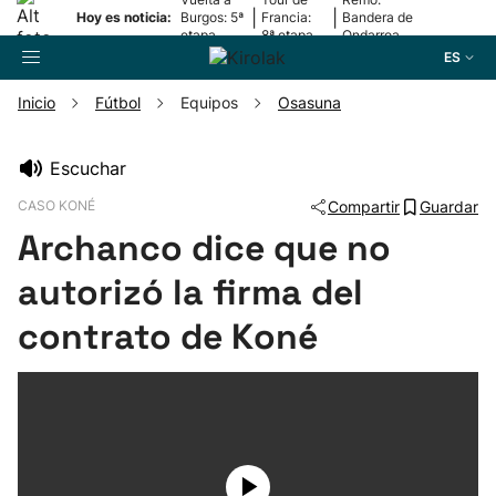
|
|
Hoy es noticia:
Burgos: 5ª
Francia:
Bandera de
etapa
8ª etapa
Ondarroa
ES
Inicio
Fútbol
Equipos
Osasuna
Buscador
Escuchar
CASO KONÉ
Compartir
Guardar
Fútbol
Archanco dice que no
Pelota
autorizó la firma del
contrato de Koné
Remo
Baloncesto
Ciclismo