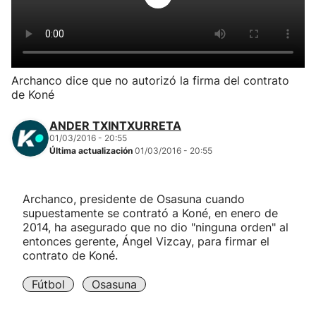
Herri-kirolak
Balonmano
Archanco dice que no autorizó la firma del contrato
de Koné
Kirolak 360
ANDER TXINTXURRETA
Atletismo
01/03/2016 - 20:55
Última actualización
01/03/2016 - 20:55
Carreras de montaña
Archanco, presidente de Osasuna cuando
supuestamente se contrató a Koné, en enero de
Más deportes
2014, ha asegurado que no dio "ninguna orden" al
entonces gerente, Ángel Vizcay, para firmar el
"Helmuga"
contrato de Koné.
Fútbol
Osasuna