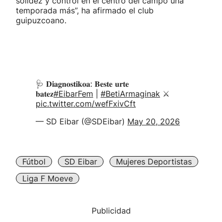
solidez y control en el centro del campo una
temporada más”, ha afirmado el club
guipuzcoano.
🩺 𝐃𝐢𝐚𝐠𝐧𝐨𝐬𝐭𝐢𝐤𝐨𝐚: 𝐁𝐞𝐬𝐭𝐞 𝐮𝐫𝐭𝐞
𝐛𝐚𝐭𝐞𝐳
#EibarFem
|
#BetiArmaginak
⚔️
pic.twitter.com/wefFxivCft
— SD Eibar (@SDEibar)
May 20, 2026
Fútbol
SD Eibar
Mujeres Deportistas
Liga F Moeve
Publicidad