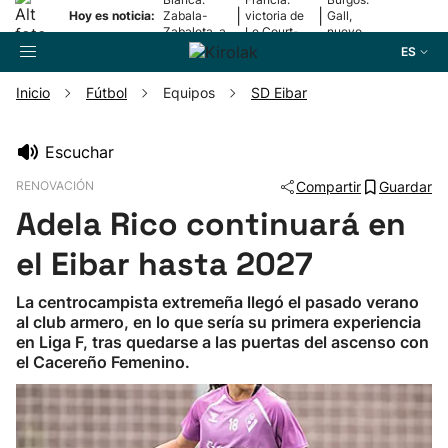
|
|
Hoy es noticia:
Zabala-
victoria de
Gall,
Zabaleta, a
Le Court-
nuevo
la final
Pienaar
líder
ES
Inicio
Fútbol
Equipos
SD Eibar
Buscador
Escuchar
RENOVACIÓN
Compartir
Guardar
Fútbol
Adela Rico continuará en
Pelota
el Eibar hasta 2027
La centrocampista extremeña llegó el pasado verano
Remo
al club armero, en lo que sería su primera experiencia
en Liga F, tras quedarse a las puertas del ascenso con
el Cacereño Femenino.
Baloncesto
Ciclismo