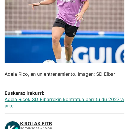
Herri-kirolak
Balonmano
Kirolak 360
Atletismo
Carreras de montaña
Adela Rico, en un entrenamiento. Imagen: SD Eibar
Más deportes
Euskaraz irakurri:
Adela Ricok SD Eibarrekin kontratua berritu du 2027ra
"Helmuga"
arte
KIROLAK EITB
20/05/2026 - 19:06