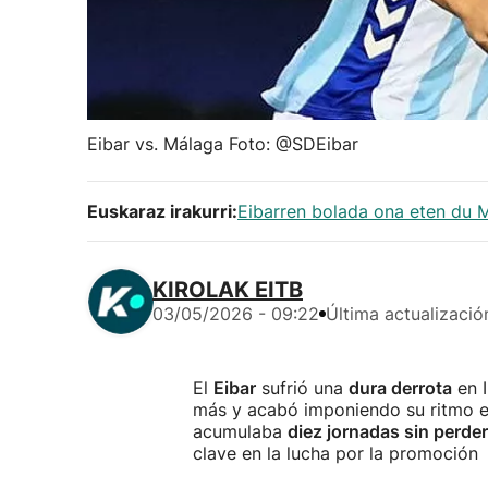
Eibar vs. Málaga Foto: @SDEibar
Euskaraz irakurri:
Eibarren bolada ona eten du 
KIROLAK EITB
03/05/2026 - 09:22
Última actualizació
El
Eibar
sufrió una
dura derrota
en 
más y acabó imponiendo su ritmo 
acumulaba
diez jornadas sin perder
clave en la lucha por la promoción