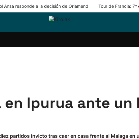
|
ol Ansa responde a la decisión de Oriamendi
Tour de Francia: 7ª
ri-
Balonmano
Kirolak
Atletismo
Carreras
Más
olak
360
de
deporte
Equipos
montaña
kolaritza
Competiciones
En
ri-
directo
otzea
Vídeos
ol Herri
por
atira
deporte
na en Ipurua ante u
iez partidos invicto tras caer en casa frente al Málaga en 