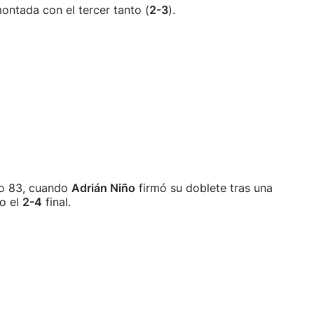
ontada con el tercer tanto (
2-3
).
uto 83, cuando
Adrián Niño
firmó su doblete tras una
do el
2-4
final.