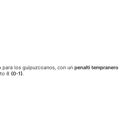
a para los guipuzcoanos, con un
penalti tempranero
uto 8
(0-1)
.