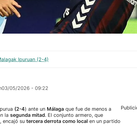
Malagak Ipuruan (2-4)
n
03/05/2026 - 09:22
Public
Ipurua
(2-4
) ante un
Málaga
que fue de menos a
en la
segunda mitad
. El conjunto armero, que
, encajó su
tercera derrota como local
en un partido