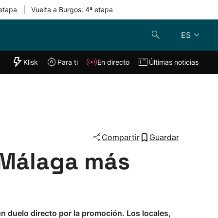
|
 etapa
Vuelta a Burgos: 4ª etapa
ES
"Helmuga"
Klisk
Para ti
En directo
Últimas noticias
Klisk
En directo
s
Para ti
Lo último
Compartir
Guardar
n Málaga más
un duelo directo por la promoción. Los locales,