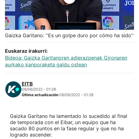
Herri-kirolak
Balonmano
Gaizka Garitano: ''Es un golpe duro por cómo ha sido''
Kirolak 360
Euskaraz irakurri:
Bideoa: Gaizka Garitanoren adierazpenak Gironaren
Atletismo
aurkako kanporaketa galdu ostean
Carreras de montaña
EITB
06/06/2022 - 01:28
Más deportes
Última actualización
06/06/2022 - 01:28
"Helmuga"
Gaizka Garitano ha lamentado lo sucedido al final
de temporada con el Eibar, un equipo que ha
sacado 80 puntos en la fase regular y que no ha
logrado ascender.