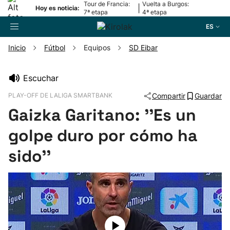
Tour de Francia:
Vuelta a Burgos:
|
Hoy es noticia:
7ª etapa
4ª etapa
ES
Inicio
Fútbol
Equipos
SD Eibar
Buscador
Escuchar
PLAY-OFF DE LALIGA SMARTBANK
Compartir
Guardar
Fútbol
Gaizka Garitano: ''Es un
Pelota
golpe duro por cómo ha
sido''
Remo
Baloncesto
Ciclismo