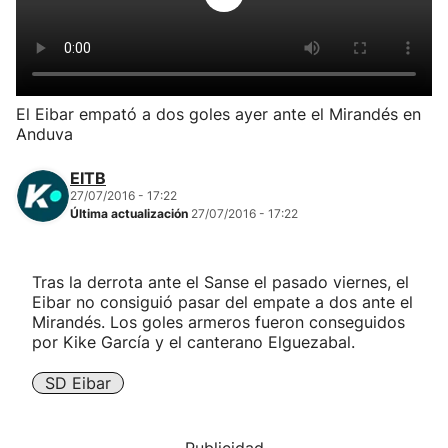
Herri-kirolak
Balonmano
El Eibar empató a dos goles ayer ante el Mirandés en
Anduva
Kirolak 360
EITB
Atletismo
27/07/2016 - 17:22
Última actualización
27/07/2016 - 17:22
Carreras de montaña
Tras la derrota ante el Sanse el pasado viernes, el
Eibar no consiguió pasar del empate a dos ante el
Más deportes
Mirandés. Los goles armeros fueron conseguidos
por Kike García y el canterano Elguezabal.
"Helmuga"
SD Eibar