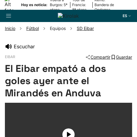
|
|
Hoy es noticia:
Burgos: 5ª
Francia:
Bandera de
etapa
8ª etapa
Ondarroa
ES
Inicio
Fútbol
Equipos
SD Eibar
Buscador
Escuchar
EIBAR
Compartir
Guardar
Fútbol
El Eibar empató a dos
Pelota
goles ayer ante el
Mirandés en Anduva
Remo
Baloncesto
Ciclismo