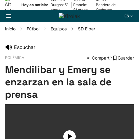
|
|
Hoy es noticia:
Burgos: 5ª
Francia:
Bandera de
etapa
8ª etapa
Ondarroa
ES
Inicio
Fútbol
Equipos
SD Eibar
Buscador
Escuchar
POLÉMICA
Compartir
Guardar
Fútbol
Mendilibar y Emery se
Pelota
enzarzan en la sala de
prensa
Remo
Baloncesto
Ciclismo