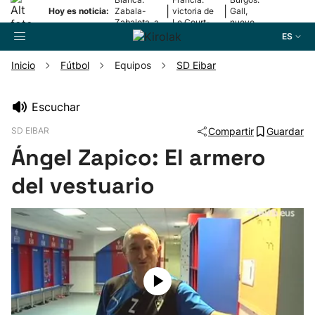
|
|
Hoy es noticia:
Zabala-
victoria de
Gall,
Zabaleta, a
Le Court-
nuevo
la final
Pienaar
líder
ES
Inicio
Fútbol
Equipos
SD Eibar
Buscador
Escuchar
SD EIBAR
Compartir
Guardar
Fútbol
Ángel Zapico: El armero
Pelota
del vestuario
Remo
Baloncesto
Ciclismo