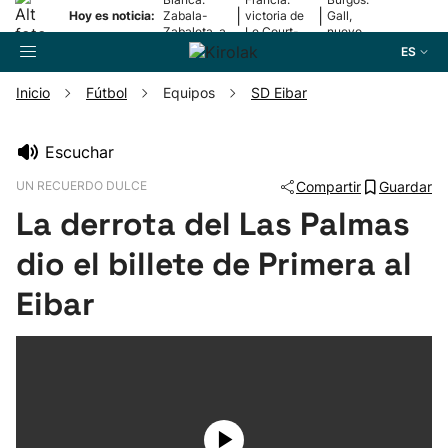
|
|
Hoy es noticia:
Zabala-
victoria de
Gall,
Zabaleta, a
Le Court-
nuevo
la final
Pienaar
líder
ES
Inicio
Fútbol
Equipos
SD Eibar
Buscador
Escuchar
UN RECUERDO DULCE
Compartir
Guardar
Fútbol
La derrota del Las Palmas
Pelota
dio el billete de Primera al
Eibar
Remo
Baloncesto
Ciclismo