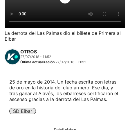
Herri-kirolak
Balonmano
La derrota del Las Palmas dio el billete de Primera al
Eibar
Kirolak 360
OTROS
Atletismo
27/07/2018 - 11:52
Última actualización
27/07/2018 - 11:52
Carreras de montaña
25 de mayo de 2014. Un fecha escrita con letras
de oro en la historia del club armero. Ese día, y
Más deportes
tras ganar al Alavés, los eibarreses certificaron el
ascenso gracias a la derrota del Las Palmas.
"Helmuga"
SD Eibar