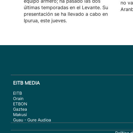
equipo armero; ha pasado las dos
no va
últimas temporadas en el Levante. Su
Aranb
presentación se ha llevado a cabo en
Ipurua, este jueves.
EITB MEDIA
EITB
Orain
ETBON
Gaztea
Makusi
Guau - Gure Audioa
Política 