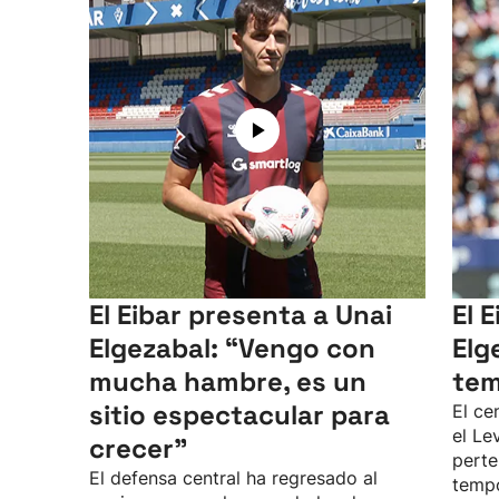
El Eibar presenta a Unai
El 
Elgezabal: “Vengo con
Elg
mucha hambre, es un
tem
sitio espectacular para
El ce
el Le
crecer”
perte
El defensa central ha regresado al
temp