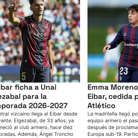
Eibar ficha a Unai
Emma Moreno 
ezabal para la
Eibar, cedida p
porada 2026-2027
Atlético
ntral vizcaíno llega al Eibar desde
La madrileña llegó po
vante. Elgezabal, de 33 años, ya
equipo armero el pas
neció al club armero, hace diez
después de proclam
oradas. Además, Ángel Troncho
Europa sub-19. Parti