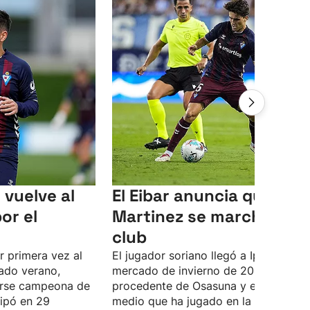
vuelve al
El Eibar anuncia que Javi
or el
Martinez se marcha del
club
r primera vez al
El jugador soriano llegó a Ipurua en e
ado verano,
mercado de invierno de 2025
arse campeona de
procedente de Osasuna y en el año y
cipó en 29
medio que ha jugado en la entidad