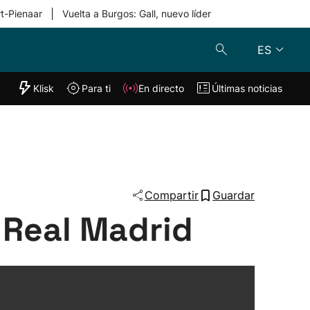
|
rt-Pienaar
Vuelta a Burgos: Gall, nuevo líder
ES
"Helmuga"
Klisk
Para ti
En directo
Últimas noticias
Klisk
En directo
s
Para ti
Lo último
Compartir
Guardar
l Real Madrid