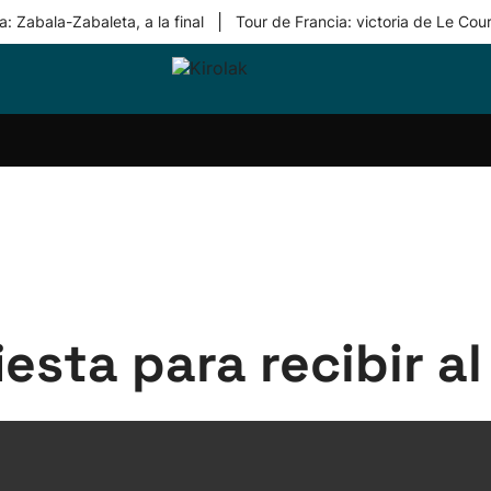
|
: Zabala-Zabaleta, a la final
Tour de Francia: victoria de Le Cou
ri-
Balonmano
Kirolak
Atletismo
Carreras
Más
olak
360
de
deporte
Equipos
montaña
kolaritza
Competiciones
En
ri-
directo
otzea
Vídeos
ol Herri
por
atira
deporte
iesta para recibir a