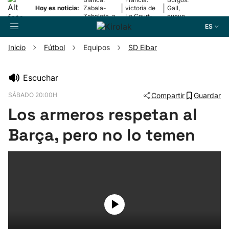
|
|
Hoy es noticia:
Zabala-
victoria de
Gall,
Zabaleta, a
Le Court-
nuevo
la final
Pienaar
líder
ES
Inicio
Fútbol
Equipos
SD Eibar
Buscador
Escuchar
SÁBADO 20:00H
Compartir
Guardar
Fútbol
Los armeros respetan al
Pelota
Barça, pero no lo temen
Remo
Baloncesto
Ciclismo