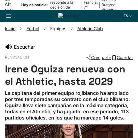
responde a la
Francia:
|
|
Hoy es noticia:
Burgos:
decisión de
7ª
4ª etapa
Oriamendi
etapa
ES
Inicio
Fútbol
Equipos
Athletic Club
Buscador
Escuchar
RENOVACIÓN
Compartir
Guardar
Fútbol
Irene Oguiza renueva con
Pelota
el Athletic, hasta 2029
La capitana del primer equipo rojiblanco ha ampliado
Remo
por tres temporadas su contrato con el club bilbaíno.
Oguiza lleva siete campañas en la máxima categoría,
todas en el Athletic, y ha jugado, en ese periodo, 113
Baloncesto
partidos oficiales, en los que ha marcado 14 goles.
Ciclismo