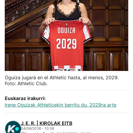
Herri-kirolak
Balonmano
Kirolak 360
Atletismo
Carreras de montaña
Oguiza jugará en el Athletic hasta, al menos, 2029.
Foto: Athletic Club.
Más deportes
Euskaraz irakurri:
Irene Oguizak Athleticekin berritu du, 2029ra arte
"Helmuga"
J. E. R. | KIROLAK EITB
04/06/2026 - 10:36