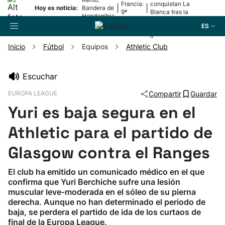
Francia:
conquistan La
|
|
Hoy es noticia:
Bandera de
9ª
Blanca tras la
Hondarribia
etapa
lesión de
ES
Mariezkurrena
II
Inicio
Fútbol
Equipos
Athletic Club
Buscador
Escuchar
EUROPA LEAGUE
Compartir
Guardar
Fútbol
Yuri es baja segura en el
Pelota
Athletic para el partido de
Glasgow contra el Ranges
Remo
El club ha emitido un comunicado médico en el que
confirma que Yuri Berchiche sufre una lesión
Baloncesto
muscular leve-moderada en el sóleo de su pierna
derecha. Aunque no han determinado el periodo de
Ciclismo
baja, se perdera el partido de ida de los curtaos de
final de la Europa League.