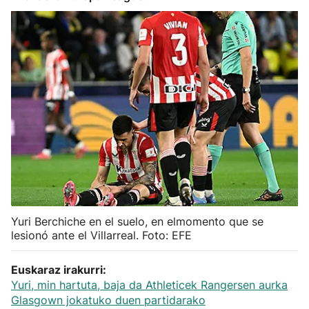
Herri-kirolak
Balonmano
Kirolak 360
Atletismo
Carreras de montaña
Más deportes
Yuri Berchiche en el suelo, en elmomento que se
lesionó ante el Villarreal. Foto: EFE
"Helmuga"
Euskaraz irakurri:
Yuri, min hartuta, baja da Athleticek Rangersen aurka
Glasgown jokatuko duen partidarako