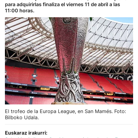
para adquirirlas finaliza el viernes 11 de abril a las
Herri-kirolak
11:00 horas.
Balonmano
Kirolak 360
Atletismo
Carreras de montaña
Más deportes
"Helmuga"
El trofeo de la Europa League, en San Mamés. Foto:
Bilboko Udala.
Euskaraz irakurri: