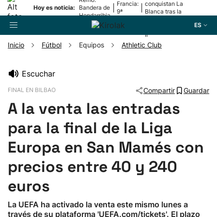
Francia:
conquistan La
|
|
Hoy es noticia:
Bandera de
9ª
Blanca tras la
Hondarribia
etapa
lesión de
ES
Mariezkurrena
II
Inicio
Fútbol
Equipos
Athletic Club
Buscador
Escuchar
FINAL EN BILBAO
Compartir
Guardar
Fútbol
A la venta las entradas
Pelota
para la final de la Liga
Europa en San Mamés con
Remo
precios entre 40 y 240
Baloncesto
euros
Ciclismo
La UEFA ha activado la venta este mismo lunes a
través de su plataforma 'UEFA.com/tickets'. El plazo