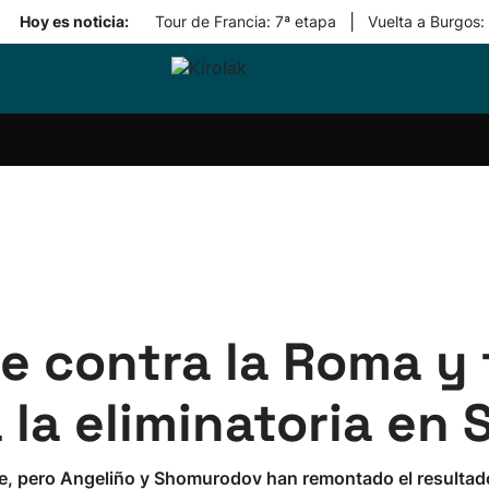
|
Hoy es noticia:
Tour de Francia: 7ª etapa
Vuelta a Burgos:
ri-
Balonmano
Kirolak
Atletismo
Carreras
Más
olak
360
de
deporte
Equipos
montaña
kolaritza
Competiciones
En
ri-
directo
otzea
Vídeos
ol Herri
por
atira
deporte
rde contra la Roma y
a la eliminatoria en
e, pero Angeliño y Shomurodov han remontado el resultado y