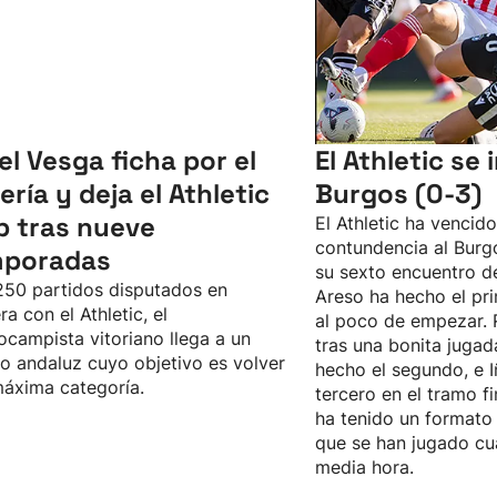
el Vesga ficha por el
El Athletic se
ería y deja el Athletic
Burgos (0-3)
b tras nueve
El Athletic ha vencid
contundencia al Burgo
mporadas
su sexto encuentro d
50 partidos disputados en
Areso ha hecho el pri
ra con el Athletic, el
al poco de empezar. 
ocampista vitoriano llega a un
tras una bonita jugad
o andaluz cuyo objetivo es volver
hecho el segundo, e I
máxima categoría.
tercero en el tramo fi
ha tenido un formato 
que se han jugado cu
media hora.