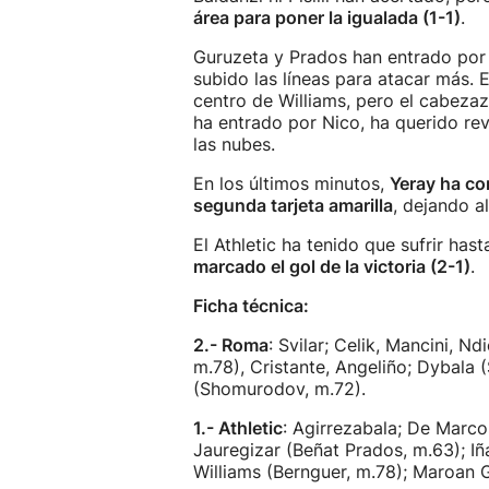
área para poner la igualada (1-1)
.
Guruzeta y Prados han entrado por 
subido las líneas para atacar más.
centro de Williams, pero el cabezazo
ha entrado por Nico, ha querido rev
las nubes.
En los últimos minutos,
Yeray ha co
segunda tarjeta amarilla
, dejando a
El Athletic ha tenido que sufrir has
marcado el gol de la victoria (2-1)
.
Ficha técnica:
2.- Roma
: Svilar; Celik, Mancini, N
m.78), Cristante, Angeliño; Dybala 
(Shomurodov, m.72).
1.- Athletic
: Agirrezabala; De Marcos
Jauregizar (Beñat Prados, m.63); Iñ
Williams (Bernguer, m.78); Maroan G