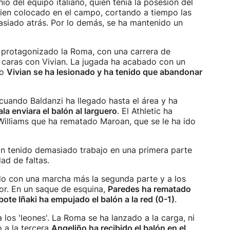
 del equipo italiano, quien tenía la posesión del
 bien colocado en el campo, cortando a tiempo las
asiado atrás. Por lo demás, se ha mantenido un
a protagonizado la Roma, con una carrera de
 caras con Vivian. La jugada ha acabado con un
ro
Vivian se ha lesionado y ha tenido que abandonar
cuando Baldanzi ha llegado hasta el área y ha
la enviara el balón al larguero
. El Athletic ha
Williams que ha rematado Maroan, que se le ha ido
han tenido demasiado trabajo en una primera parte
ad de faltas.
o con una marcha más la segunda parte y a los
or. En un saque de esquina,
Paredes ha rematado
bote Iñaki ha empujado el balón a la red (0-1)
.
 los 'leones'. La Roma se ha lanzado a la carga, ni
o a la tercera
Angeliño ha recibido el balón en el