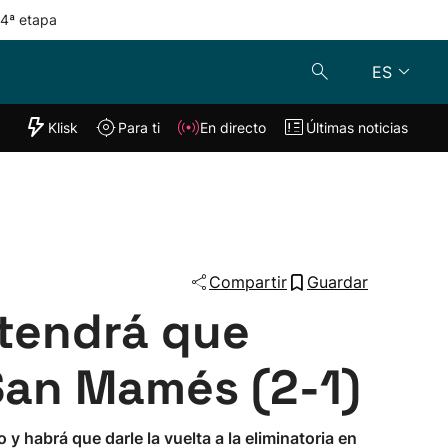
 4ª etapa
ES
"Helmuga"
Klisk
Para ti
En directo
Últimas noticias
Klisk
En directo
s
Para ti
Lo último
Compartir
Guardar
 tendrá que
 San Mamés (2-1)
 habrá que darle la vuelta a la eliminatoria en