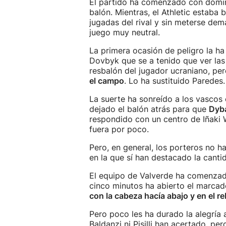
El partido ha comenzado con dominio
balón. Mientras, el Athletic estaba
jugadas del rival y sin meterse dem
juego muy neutral.
La primera ocasión de peligro la h
Dovbyk que se a tenido que ver las
resbalón del jugador ucraniano, pe
el campo
. Lo ha sustituido Paredes.
La suerte ha sonreído a los vascos 
dejado el balón atrás para que
Dyba
respondido con un centro de Iñaki 
fuera por poco.
Pero, en general, los porteros no 
en la que sí han destacado la cantid
El equipo de Valverde ha comenzad
cinco minutos ha abierto el marcad
con la cabeza hacía abajo y en el re
Pero poco les ha durado la alegría a
Baldanzi ni Pisilli han acertado, per