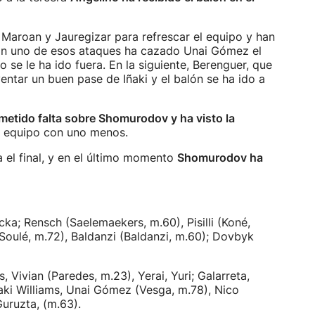
Maroan y Jauregizar para refrescar el equipo y han
 En uno de esos ataques ha cazado Unai Gómez el
 se le ha ido fuera. En la siguiente, Berenguer, que
entar un buen pase de Iñaki y el balón se ha ido a
metido falta sobre Shomurodov y ha visto la
l equipo con uno menos.
ta el final, y en el último momento
Shomurodov ha
dicka; Rensch (Saelemaekers, m.60), Pisilli (Koné,
(Soulé, m.72), Baldanzi (Baldanzi, m.60); Dovbyk
, Vivian (Paredes, m.23), Yerai, Yuri; Galarreta,
aki Williams, Unai Gómez (Vesga, m.78), Nico
uruzta, (m.63).