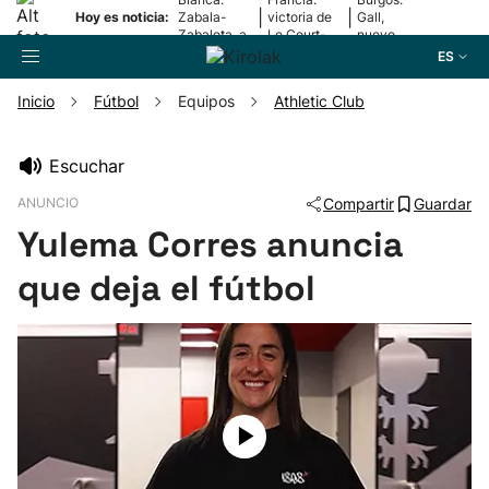
|
|
Hoy es noticia:
Zabala-
victoria de
Gall,
Zabaleta, a
Le Court-
nuevo
la final
Pienaar
líder
ES
Inicio
Fútbol
Equipos
Athletic Club
Buscador
Escuchar
ANUNCIO
Compartir
Guardar
Fútbol
Yulema Corres anuncia
Pelota
que deja el fútbol
Remo
Baloncesto
Ciclismo