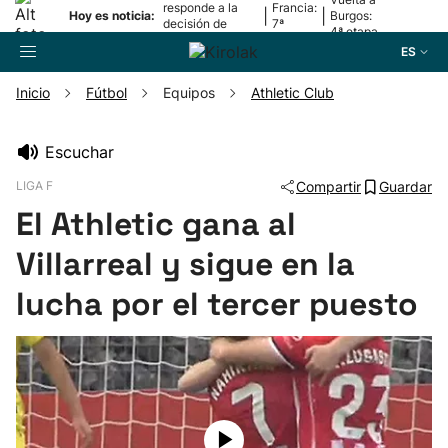
responde a la
Francia:
|
|
Hoy es noticia:
Burgos:
decisión de
7ª
4ª etapa
Oriamendi
etapa
ES
Inicio
Fútbol
Equipos
Athletic Club
Buscador
Escuchar
LIGA F
Compartir
Guardar
Fútbol
El Athletic gana al
Pelota
Villarreal y sigue en la
lucha por el tercer puesto
Remo
Baloncesto
Ciclismo