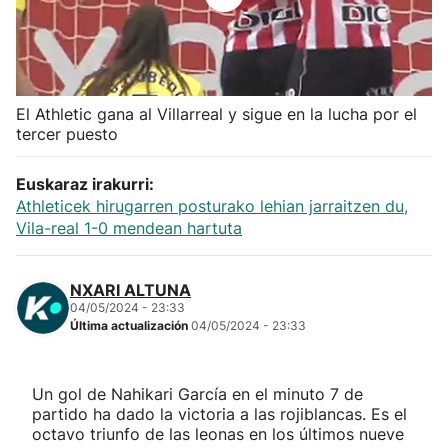
Herri-kirolak
Balonmano
El Athletic gana al Villarreal y sigue en la lucha por el
tercer puesto
Kirolak 360
Euskaraz irakurri:
Atletismo
Athleticek hirugarren posturako lehian jarraitzen du,
Vila-real 1-0 mendean hartuta
Carreras de montaña
NXARI ALTUNA
Más deportes
04/05/2024 - 23:33
Última actualización
04/05/2024 - 23:33
"Helmuga"
Un gol de Nahikari García en el minuto 7 de
partido ha dado la victoria a las rojiblancas. Es el
octavo triunfo de las leonas en los últimos nueve