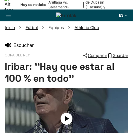
Arrillaga vs.
de Dubasin
|
Hoy es noticia:
Salsamendi-
(Osasuna) y
Bergara y Erasun
Valentini
ES
vs. Gaminde
(Alavés)
Inicio
Fútbol
Equipos
Athletic Club
Buscador
Escuchar
COPA DEL REY
Compartir
Guardar
Fútbol
Iribar: ''Hay que estar al
Pelota
100 % en todo''
Remo
Baloncesto
Ciclismo