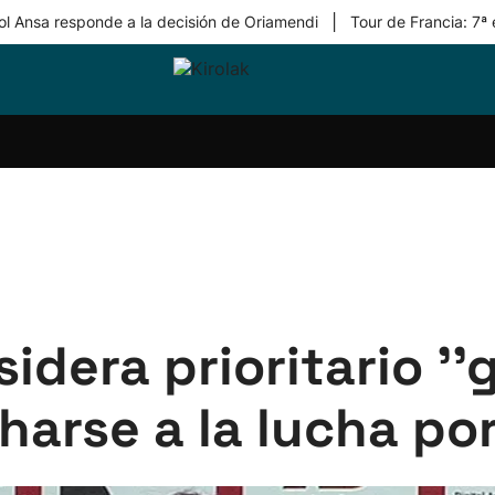
|
ol Ansa responde a la decisión de Oriamendi
Tour de Francia: 7ª
ri-
Balonmano
Kirolak
Atletismo
Carreras
Más
olak
360
de
deporte
Equipos
montaña
kolaritza
Competiciones
En
ri-
directo
otzea
Vídeos
ol Herri
por
atira
deporte
idera prioritario ''
harse a la lucha po