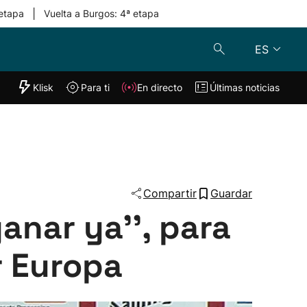
|
 etapa
Vuelta a Burgos: 4ª etapa
ES
"Helmuga"
Klisk
Para ti
En directo
Últimas noticias
Klisk
En directo
s
Para ti
Lo último
Compartir
Guardar
ganar ya'', para
r Europa