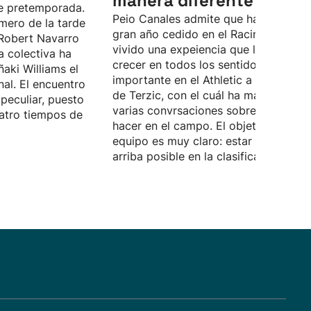
manera diferente”
e pretemporada.
Peio Canales admite que ha pasado 
mero de la tarde
gran año cedido en el Racing, donde 
Robert Navarro
vivido una expeiencia que le ha hech
a colectiva ha
crecer en todos los sentidos. Quiere 
ñaki Williams el
importante en el Athletic a las órdene
nal. El encuentro
de Terzic, con el cuál ha mantenido
peculiar, puesto
varias convrsaciones sobre lo que d
atro tiempos de
hacer en el campo. El objetivo del
equipo es muy claro: estar lo más
arriba posible en la clasificación.