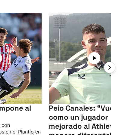
 impone al
Peio Canales: “Vuelvo
como un jugador
mejorado al Athletic, de
o con
s en el Plantío en