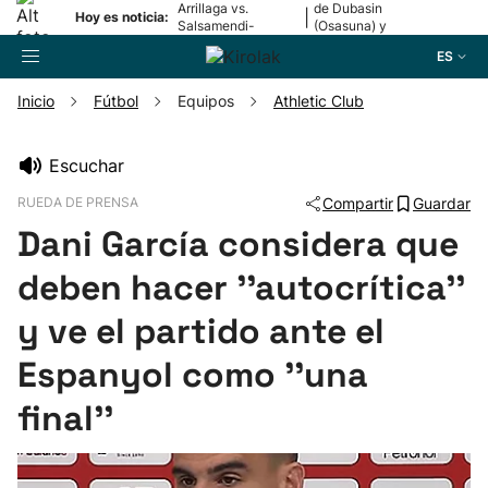
Arrillaga vs.
de Dubasin
|
Hoy es noticia:
Salsamendi-
(Osasuna) y
Bergara y Erasun
Valentini
ES
vs. Gaminde
(Alavés)
Inicio
Fútbol
Equipos
Athletic Club
Buscador
Escuchar
RUEDA DE PRENSA
Compartir
Guardar
Fútbol
Dani García considera que
Pelota
deben hacer ''autocrítica''
y ve el partido ante el
Remo
Espanyol como ''una
Baloncesto
final''
Ciclismo