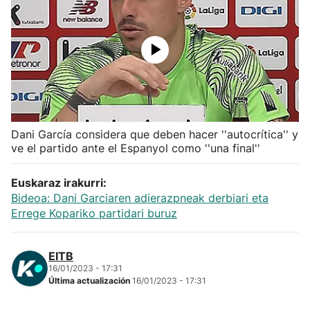
Herri-kirolak
Balonmano
Kirolak 360
Dani García considera que deben hacer ''autocrítica'' y
Atletismo
ve el partido ante el Espanyol como ''una final''
Carreras de montaña
Euskaraz irakurri:
Bideoa: Dani Garciaren adierazpneak derbiari eta
Más deportes
Errege Kopariko partidari buruz
"Helmuga"
EITB
16/01/2023 - 17:31
Última actualización
16/01/2023 - 17:31