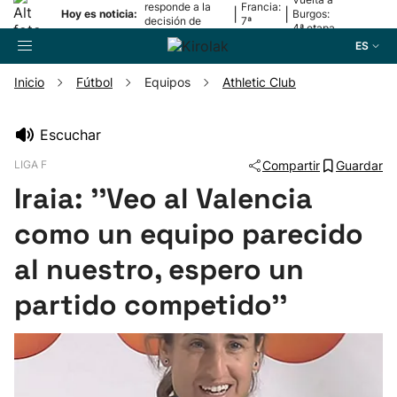
responde a la
Francia:
|
|
Hoy es noticia:
Burgos:
decisión de
7ª
4ª etapa
Oriamendi
etapa
ES
Inicio
Fútbol
Equipos
Athletic Club
Buscador
Escuchar
LIGA F
Compartir
Guardar
Fútbol
Iraia: ''Veo al Valencia
Pelota
como un equipo parecido
al nuestro, espero un
Remo
partido competido''
Baloncesto
Ciclismo