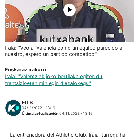
Herri-kirolak
Balonmano
Kirolak 360
Iraia: ''Veo al Valencia como un equipo parecido al
nuestro, espero un partido competido''
Atletismo
Euskaraz irakurri:
Iraia: ''Valentziak joko bertilaka egiten du,
Carreras de montaña
trantsizioetan min egin diezaiokegu''
Más deportes
EITB
04/11/2022 - 13:16
"Helmuga"
Última actualización
04/11/2022 - 13:16
La entrenadora del Athletic Club, Iraia Iturregi, ha