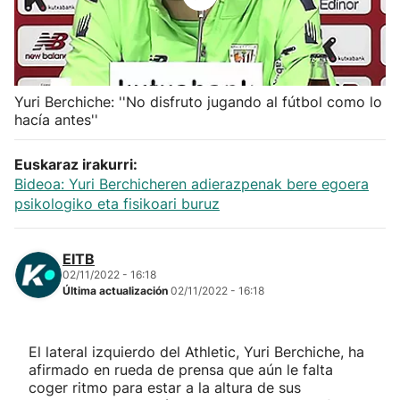
Herri-kirolak
Balonmano
Yuri Berchiche: ''No disfruto jugando al fútbol como lo
hacía antes''
Kirolak 360
Euskaraz irakurri:
Atletismo
Bideoa: Yuri Berchicheren adierazpenak bere egoera
psikologiko eta fisikoari buruz
Carreras de montaña
EITB
Más deportes
02/11/2022 - 16:18
Última actualización
02/11/2022 - 16:18
"Helmuga"
El lateral izquierdo del Athletic, Yuri Berchiche, ha
afirmado en rueda de prensa que aún le falta
coger ritmo para estar a la altura de sus