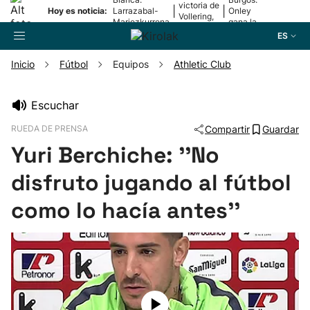
victoria de
|
|
Hoy es noticia:
Larrazabal-
Onley
Vollering,
Mariezkurrena
gana la
en la 5ª
II, a la final
2ª etapa
ES
etapa
Inicio
Fútbol
Equipos
Athletic Club
Buscador
Escuchar
RUEDA DE PRENSA
Compartir
Guardar
Fútbol
Yuri Berchiche: ''No
Pelota
disfruto jugando al fútbol
como lo hacía antes''
Remo
Baloncesto
Ciclismo