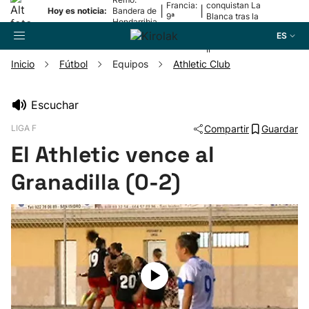
Francia:
conquistan La
|
|
Hoy es noticia:
Bandera de
9ª
Blanca tras la
Hondarribia
etapa
lesión de
ES
Mariezkurrena
II
Inicio
Fútbol
Equipos
Athletic Club
Buscador
Escuchar
LIGA F
Compartir
Guardar
Fútbol
El Athletic vence al
Pelota
Granadilla (0-2)
Remo
Baloncesto
Ciclismo