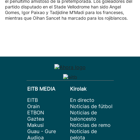
el penúltimo amistoso de la pretemporada. Los goleadores del
partido disputado en el Stade Vellodrome han sido Angel
Gomes, Igor Paixao y Tadjidine M'Madi para los franceses,
mientras que Oihan Sancet ha marcado para los rojiblancos.
EITB MEDIA
Kirolak
EITB
En directo
Orain
Noticias de fútbol
ETBON
Noticias de
Gaztea
baloncesto
Makusi
Noticias de remo
Guau - Gure
Noticias de
Audioa
pelota