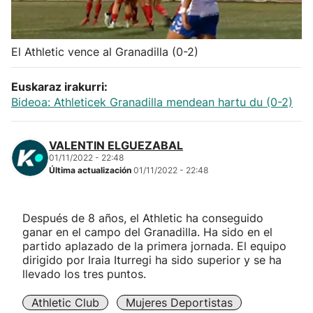
Herri-kirolak
El Athletic vence al Granadilla (0-2)
Balonmano
Euskaraz irakurri:
Kirolak 360
Bideoa: Athleticek Granadilla mendean hartu du (0-2)
Atletismo
VALENTIN ELGUEZABAL
01/11/2022 - 22:48
Última actualización
01/11/2022 - 22:48
Carreras de montaña
Más deportes
Después de 8 años, el Athletic ha conseguido
ganar en el campo del Granadilla. Ha sido en el
partido aplazado de la primera jornada. El equipo
"Helmuga"
dirigido por Iraia Iturregi ha sido superior y se ha
llevado los tres puntos.
Athletic Club
Mujeres Deportistas