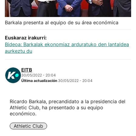
Herri-kirolak
Barkala presenta al equipo de su área económica
Balonmano
Euskaraz irakurri:
Kirolak 360
Bideoa: Barkalak ekonomiaz arduratuko den lantaldea
aurkeztu du
Atletismo
EITB
30/05/2022 - 20:04
Carreras de montaña
Última actualización
30/05/2022 - 20:04
Más deportes
Ricardo Barkala, precandidato a la presidencia del
Athletic Club, ha presentado a su equipo
"Helmuga"
económico.
Athletic Club