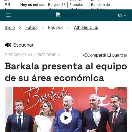
|
|
Hoy es noticia:
Burgos: 5ª
Francia:
Bandera de
etapa
8ª etapa
Ondarroa
ES
Inicio
Fútbol
Equipos
Athletic Club
Buscador
Escuchar
ELECCIONES A LA PRESIDENCIA
Compartir
Guardar
Fútbol
Barkala presenta al equipo
Pelota
de su área económica
Remo
Baloncesto
Ciclismo