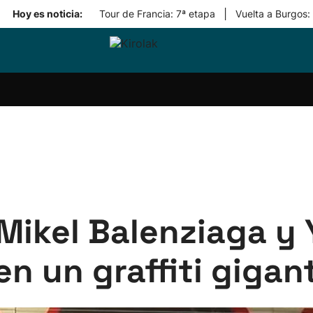
|
Hoy es noticia:
Tour de Francia: 7ª etapa
Vuelta a Burgos:
ri-
Balonmano
Kirolak
Atletismo
Carreras
Más
olak
360
de
deporte
Equipos
montaña
kolaritza
Competiciones
En
ri-
directo
otzea
Vídeos
ol Herri
por
atira
deporte
 Mikel Balenziaga y 
n un graffiti gigan