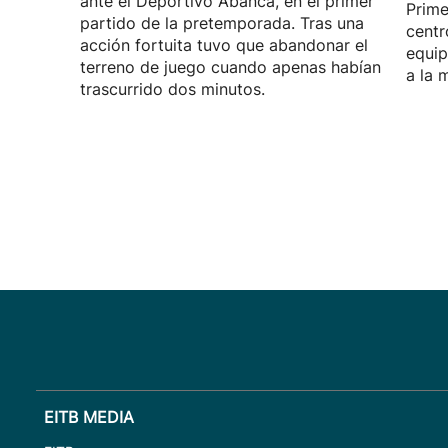
ante el Deportivo Abanca, en el primer
Prime
partido de la pretemporada. Tras una
centr
acción fortuita tuvo que abandonar el
equip
terreno de juego cuando apenas habían
a la 
trascurrido dos minutos.
EITB MEDIA