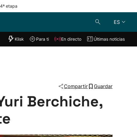
 4ª etapa
ES
"Helmuga"
Klisk
Para ti
En directo
Últimas noticias
Klisk
En directo
s
Para ti
Lo último
Compartir
Guardar
Yuri Berchiche,
te