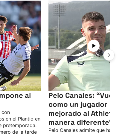
 impone al
Peio Canales: “Vuelvo
como un jugador
mejorado al Athletic, de
o con
s en el Plantío en
manera diferente”
e pretemporada.
Peio Canales admite que ha pasado 
mero de la tarde