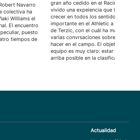
gran año cedido en el Racing, donde 
Robert Navarro
vivido una expeiencia que le ha hech
a colectiva ha
crecer en todos los sentidos. Quiere 
ñaki Williams el
importante en el Athletic a las órdene
nal. El encuentro
de Terzic, con el cuál ha mantenido
peculiar, puesto
varias convrsaciones sobre lo que d
atro tiempos de
hacer en el campo. El objetivo del
equipo es muy claro: estar lo más
arriba posible en la clasificación.
Actualidad