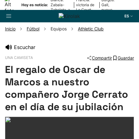
|
|
Hoy es noticia:
Zabala-
victoria de
Gall,
Zabaleta, a
Le Court-
nuevo
la final
Pienaar
líder
ES
Inicio
Fútbol
Equipos
Athletic Club
Buscador
Escuchar
UNA CAMISETA
Compartir
Guardar
Fútbol
El regalo de Oscar de
Pelota
Marcos a nuestro
compañero Jorge Cerrato
Remo
en el día de su jubilación
Baloncesto
Ciclismo