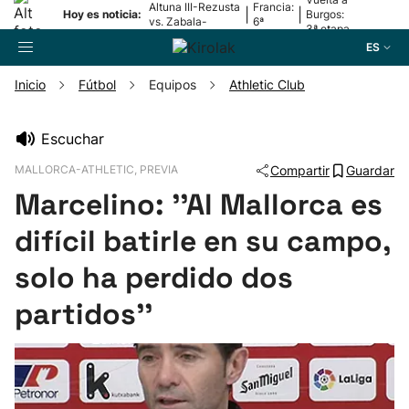
Altuna III-Rezusta
Francia:
|
|
Hoy es noticia:
Burgos:
vs. Zabala-
6ª
3ª etapa
Zabaleta
etapa
ES
Inicio
Fútbol
Equipos
Athletic Club
Buscador
Escuchar
MALLORCA-ATHLETIC, PREVIA
Compartir
Guardar
Fútbol
Marcelino: ''Al Mallorca es
Pelota
difícil batirle en su campo,
solo ha perdido dos
Remo
partidos''
Baloncesto
Ciclismo