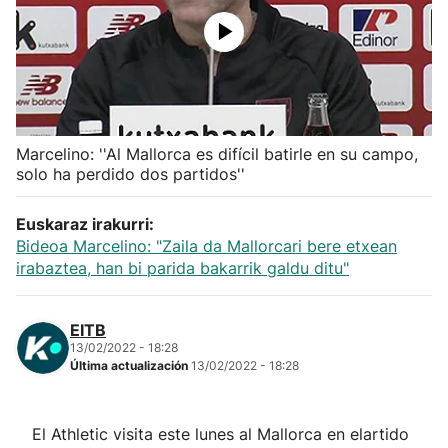
Herri-kirolak
Balonmano
Kirolak 360
Marcelino: ''Al Mallorca es difícil batirle en su campo,
solo ha perdido dos partidos''
Atletismo
Euskaraz irakurri:
Bideoa Marcelino: "Zaila da Mallorcari bere etxean
Carreras de montaña
irabaztea, han bi parida bakarrik galdu ditu"
Más deportes
EITB
13/02/2022 - 18:28
"Helmuga"
Última actualización
13/02/2022 - 18:28
El Athletic visita este lunes al Mallorca en elartido