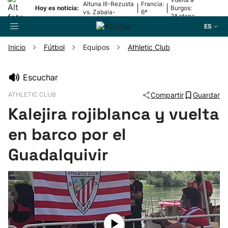
Altuna III-Rezusta
Francia:
|
|
Hoy es noticia:
Burgos:
vs. Zabala-
6ª
3ª etapa
Zabaleta
etapa
ES
Inicio
Fútbol
Equipos
Athletic Club
Buscador
Escuchar
ATHLETIC CLUB
Compartir
Guardar
Fútbol
Kalejira rojiblanca y vuelta
Pelota
en barco por el
Guadalquivir
Remo
Baloncesto
Ciclismo