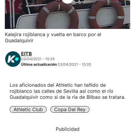
Herri-kirolak
Balonmano
Kalejira rojiblanca y vuelta en barco por el
Guadalquivir
Kirolak 360
EITB
Atletismo
03/04/2021 - 15:35
Última actualización
03/04/2021 - 15:35
Carreras de montaña
Los aficionados del Athletic han teñido de
rojiblanco las calles de Sevilla así como el río
Más deportes
Guadalquivir como si de la ría de Bilbao se tratara.
"Helmuga"
Athletic Club
Copa Del Rey
Publicidad