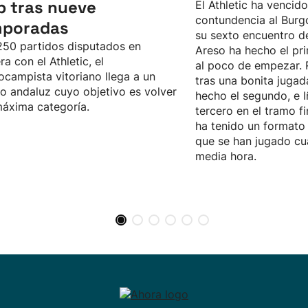
b tras nueve
El Athletic ha vencid
contundencia al Burgo
mporadas
su sexto encuentro d
50 partidos disputados en
Areso ha hecho el pri
ra con el Athletic, el
al poco de empezar. 
ocampista vitoriano llega a un
tras una bonita jugad
o andaluz cuyo objetivo es volver
hecho el segundo, e I
máxima categoría.
tercero en el tramo fi
ha tenido un formato 
que se han jugado cu
media hora.