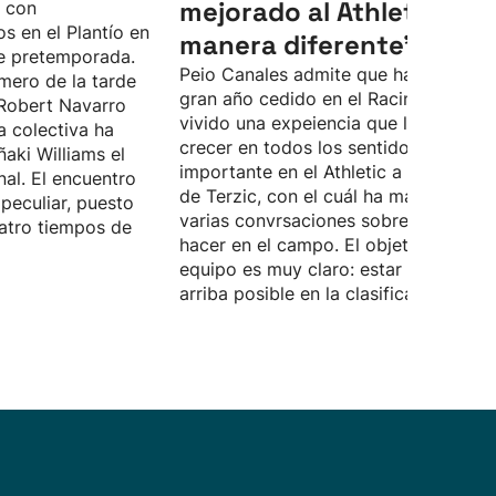
mejorado al Athletic, de
o con
s en el Plantío en
manera diferente”
e pretemporada.
Peio Canales admite que ha pasado 
mero de la tarde
gran año cedido en el Racing, donde 
Robert Navarro
vivido una expeiencia que le ha hech
a colectiva ha
crecer en todos los sentidos. Quiere 
ñaki Williams el
importante en el Athletic a las órdene
nal. El encuentro
de Terzic, con el cuál ha mantenido
peculiar, puesto
varias convrsaciones sobre lo que d
atro tiempos de
hacer en el campo. El objetivo del
equipo es muy claro: estar lo más
arriba posible en la clasificación.