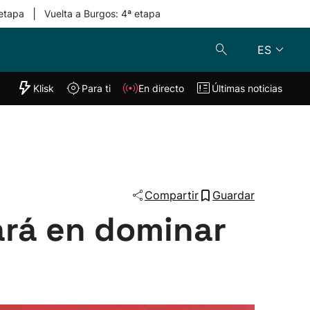
|
 etapa
Vuelta a Burgos: 4ª etapa
ES
"Helmuga"
Klisk
Para ti
En directo
Últimas noticias
Klisk
En directo
s
Para ti
Lo último
Compartir
Guardar
tará en dominar