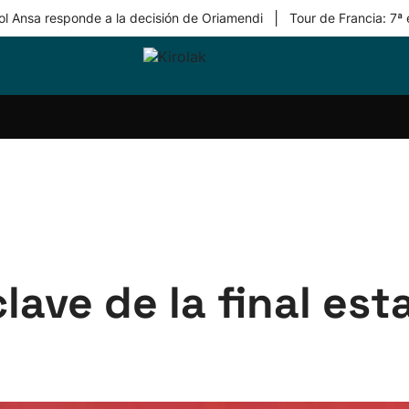
|
ol Ansa responde a la decisión de Oriamendi
Tour de Francia: 7ª
ri-
Balonmano
Kirolak
Atletismo
Carreras
Más
olak
360
de
deporte
Equipos
montaña
kolaritza
Competiciones
En
ri-
directo
otzea
Vídeos
ol Herri
por
atira
deporte
clave de la final es