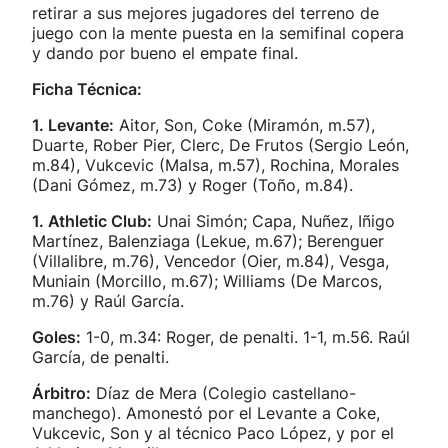
retirar a sus mejores jugadores del terreno de
juego con la mente puesta en la semifinal copera
y dando por bueno el empate final.
Ficha Técnica:
1. Levante:
Aitor, Son, Coke (Miramón, m.57),
Duarte, Rober Pier, Clerc, De Frutos (Sergio León,
m.84), Vukcevic (Malsa, m.57), Rochina, Morales
(Dani Gómez, m.73) y Roger (Toño, m.84).
1. Athletic Club:
Unai Simón; Capa, Nuñez, Iñigo
Martínez, Balenziaga (Lekue, m.67); Berenguer
(Villalibre, m.76), Vencedor (Oier, m.84), Vesga,
Muniain (Morcillo, m.67); Williams (De Marcos,
m.76) y Raúl García.
Goles:
1-0, m.34: Roger, de penalti. 1-1, m.56. Raúl
García, de penalti.
Árbitro:
Díaz de Mera (Colegio castellano-
manchego). Amonestó por el Levante a Coke,
Vukcevic, Son y al técnico Paco López, y por el