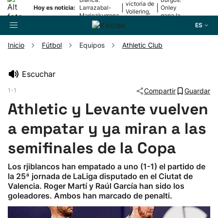
victoria de
|
|
Hoy es noticia:
Larrazabal-
Onley
Vollering,
Mariezkurrena
gana la
en la 5ª
II, a la final
2ª etapa
ES
etapa
Inicio
Fútbol
Equipos
Athletic Club
Buscador
Escuchar
1-1
Compartir
Guardar
Fútbol
Athletic y Levante vuelven
Pelota
a empatar y ya miran a las
semifinales de la Copa
Remo
Los rjiblancos han empatado a uno (1-1) el partido de
la 25ª jornada de LaLiga disputado en el Ciutat de
Baloncesto
Valencia. Roger Martí y Raúl García han sido los
goleadores. Ambos han marcado de penalti.
Ciclismo