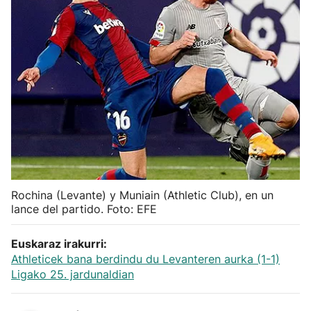
Herri-kirolak
Balonmano
Kirolak 360
Atletismo
Carreras de montaña
Rochina (Levante) y Muniain (Athletic Club), en un
lance del partido. Foto: EFE
Más deportes
Euskaraz irakurri:
"Helmuga"
Athleticek bana berdindu du Levanteren aurka (1-1)
Ligako 25. jardunaldian