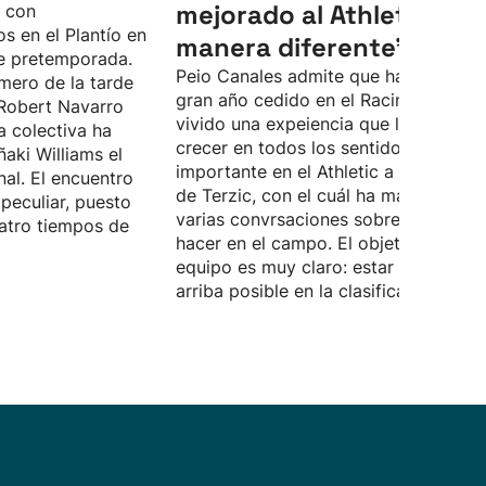
mejorado al Athletic, de
o con
s en el Plantío en
manera diferente”
e pretemporada.
Peio Canales admite que ha pasado 
mero de la tarde
gran año cedido en el Racing, donde 
Robert Navarro
vivido una expeiencia que le ha hech
a colectiva ha
crecer en todos los sentidos. Quiere 
ñaki Williams el
importante en el Athletic a las órdene
nal. El encuentro
de Terzic, con el cuál ha mantenido
peculiar, puesto
varias convrsaciones sobre lo que d
atro tiempos de
hacer en el campo. El objetivo del
equipo es muy claro: estar lo más
arriba posible en la clasificación.