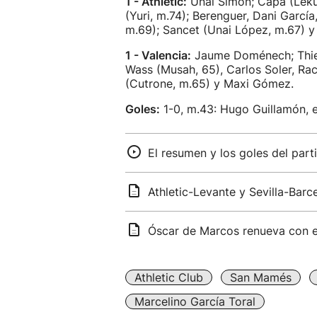
1 - Athletic:
Unai Simón; Capa (Lekue
(Yuri, m.74); Berenguer, Dani Garcí
m.69); Sancet (Unai López, m.67) y 
1 - Valencia:
Jaume Doménech; Thierr
Wass (Musah, 65), Carlos Soler, Rac
(Cutrone, m.65) y Maxi Gómez.
Goles:
1-0, m.43: Hugo Guillamón, en
El resumen y los goles del parti
Athletic-Levante y Sevilla-Barc
Óscar de Marcos renueva con el
Athletic Club
San Mamés
Marcelino García Toral