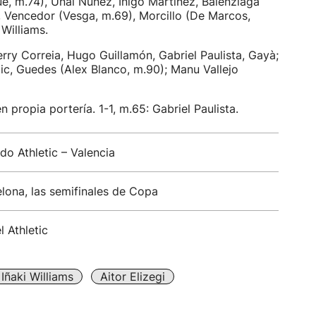
, m.74), Unai Nuñez, Íñigo Martínez, Balenziaga
a, Vencedor (Vesga, m.69), Morcillo (De Marcos,
Williams.
y Correia, Hugo Guillamón, Gabriel Paulista, Gayà;
ic, Guedes (Alex Blanco, m.90); Manu Vallejo
 propia portería. 1-1, m.65: Gabriel Paulista.
do Athletic – Valencia
elona, las semifinales de Copa
 Athletic
Iñaki Williams
Aitor Elizegi