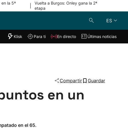
 en la 5ª
Vuelta a Burgos: Onley gana la 2ª
|
etapa
ES
"Helmuga"
Klisk
Para ti
En directo
Últimas noticias
Klisk
En directo
s
Para ti
Lo último
Compartir
Guardar
 puntos en un
mpatado en el 65.