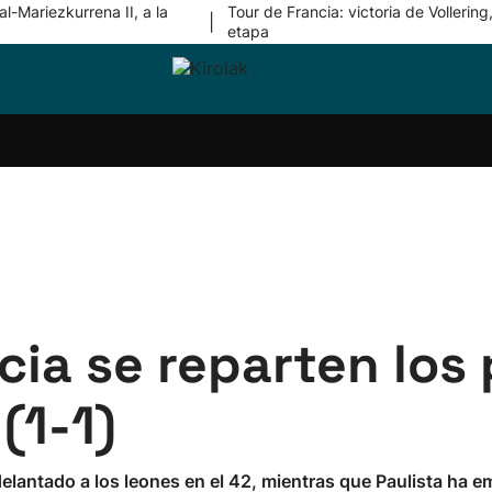
l-Mariezkurrena II, a la
Tour de Francia: victoria de Vollering,
|
etapa
ri-
Balonmano
Kirolak
Atletismo
Carreras
Más
olak
360
de
deporte
Equipos
montaña
kolaritza
Competiciones
En
ri-
directo
otzea
Vídeos
ol Herri
por
atira
deporte
ncia se reparten los
(1-1)
elantado a los leones en el 42, mientras que Paulista ha e