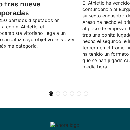
b tras nueve
El Athletic ha vencid
contundencia al Burgo
mporadas
su sexto encuentro d
50 partidos disputados en
Areso ha hecho el pri
ra con el Athletic, el
al poco de empezar. 
ocampista vitoriano llega a un
tras una bonita jugad
o andaluz cuyo objetivo es volver
hecho el segundo, e I
máxima categoría.
tercero en el tramo fi
ha tenido un formato 
que se han jugado cu
media hora.