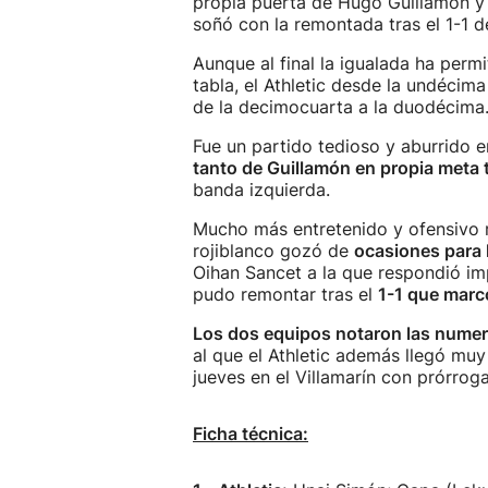
propia puerta de Hugo Guillamón y 
soñó con la remontada tras el 1-1 de
Aunque al final la igualada ha per
tabla, el Athletic desde la undécima
de la decimocuarta a la duodécima
Fue un partido tedioso y aburrido 
tanto de Guillamón en propia meta 
banda izquierda.
Mucho más entretenido y ofensivo r
rojiblanco gozó de
ocasiones para l
Oihan Sancet a la que respondió i
pudo remontar tras el
1-1 que marc
Los dos equipos notaron las numer
al que el Athletic además llegó mu
jueves en el Villamarín con prórroga
Ficha técnica: