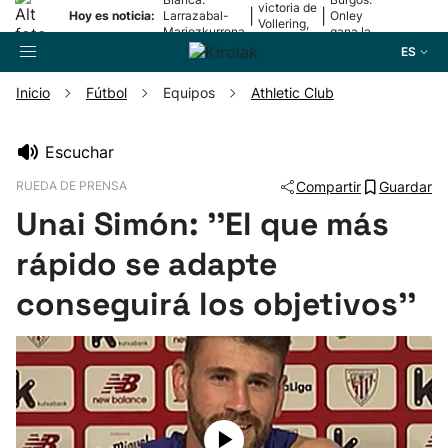
victoria de
|
|
Hoy es noticia:
Larrazabal-
Onley
Vollering,
Mariezkurrena
gana la
en la 5ª
II, a la final
2ª etapa
ES
etapa
Inicio
Fútbol
Equipos
Athletic Club
Buscador
Escuchar
RUEDA DE PRENSA
Compartir
Guardar
Fútbol
Unai Simón: ''El que más
Pelota
rápido se adapte
conseguirá los objetivos''
Remo
Baloncesto
Ciclismo