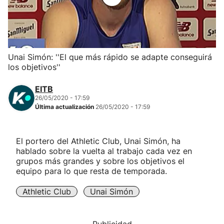
Herri-kirolak
Balonmano
Unai Simón: ''El que más rápido se adapte conseguirá
los objetivos''
Kirolak 360
EITB
Atletismo
26/05/2020 - 17:59
Última actualización
26/05/2020 - 17:59
Carreras de montaña
El portero del Athletic Club, Unai Simón, ha
hablado sobre la vuelta al trabajo cada vez en
Más deportes
grupos más grandes y sobre los objetivos el
equipo para lo que resta de temporada.
"Helmuga"
Athletic Club
Unai Simón