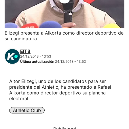
Herri-kirolak
Balonmano
Elizegi presenta a Alkorta como director deportivo de
su candidatura
Kirolak 360
EITB
Atletismo
24/12/2018 - 13:53
Última actualización
24/12/2018 - 13:53
Carreras de montaña
Aitor Elizegi, uno de los candidatos para ser
presidente del Athletic, ha presentado a Rafael
Más deportes
Alkorta como director deportivo su plancha
electoral.
"Helmuga"
Athletic Club