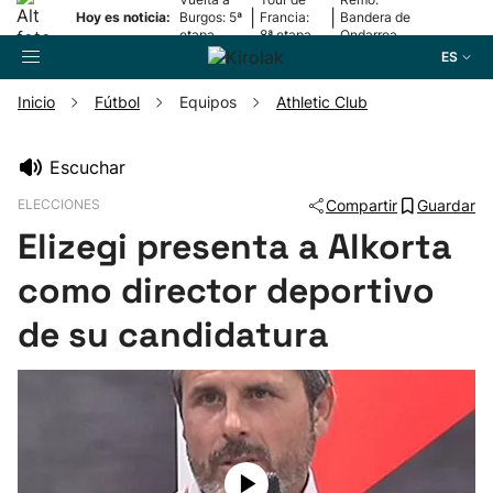
|
|
Hoy es noticia:
Burgos: 5ª
Francia:
Bandera de
etapa
8ª etapa
Ondarroa
ES
Inicio
Fútbol
Equipos
Athletic Club
Buscador
Escuchar
ELECCIONES
Compartir
Guardar
Fútbol
Elizegi presenta a Alkorta
Pelota
como director deportivo
de su candidatura
Remo
Baloncesto
Ciclismo