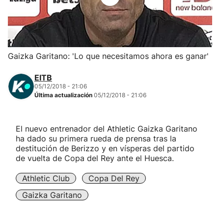
Herri-kirolak
Balonmano
Gaizka Garitano: 'Lo que necesitamos ahora es ganar'
Kirolak 360
EITB
05/12/2018 - 21:06
Última actualización
05/12/2018 - 21:06
Atletismo
Carreras de montaña
El nuevo entrenador del Athletic Gaizka Garitano
ha dado su primera rueda de prensa tras la
destitución de Berizzo y en vísperas del partido
Más deportes
de vuelta de Copa del Rey ante el Huesca.
"Helmuga"
Athletic Club
Copa Del Rey
Gaizka Garitano