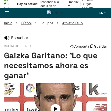
responde a la
Francia:
|
|
Hoy es noticia:
Burgos:
decisión de
7ª
4ª etapa
Oriamendi
etapa
ES
Inicio
Fútbol
Equipos
Athletic Club
Buscador
Escuchar
RUEDA DE PRENSA
Compartir
Guardar
Fútbol
Gaizka Garitano: 'Lo que
Pelota
necesitamos ahora es
ganar'
Remo
Baloncesto
Ciclismo