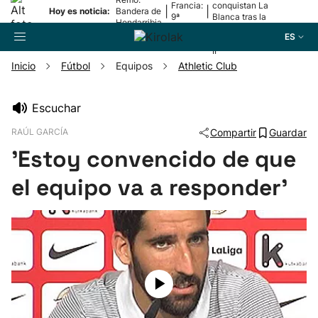
Francia:
conquistan La
|
|
Hoy es noticia:
Bandera de
9ª
Blanca tras la
Hondarribia
etapa
lesión de
ES
Mariezkurrena
II
Inicio
Fútbol
Equipos
Athletic Club
Buscador
Escuchar
RAÚL GARCÍA
Compartir
Guardar
Fútbol
'Estoy convencido de que
Pelota
el equipo va a responder'
Remo
Baloncesto
Ciclismo