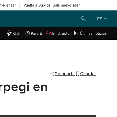
|
rt-Pienaar
Vuelta a Burgos: Gall, nuevo líder
ES
"Helmuga"
Klisk
Para ti
En directo
Últimas noticias
Klisk
En directo
s
Para ti
Lo último
Compartir
Guardar
rpegi en