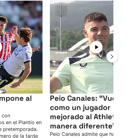
 impone al
Peio Canales: “Vuelvo
como un jugador
mejorado al Athletic, de
o con
s en el Plantío en
manera diferente”
e pretemporada.
Peio Canales admite que ha pasado 
mero de la tarde