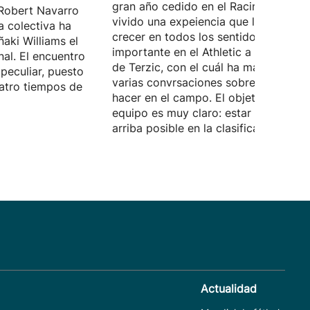
gran año cedido en el Racing, donde 
Robert Navarro
vivido una expeiencia que le ha hech
a colectiva ha
crecer en todos los sentidos. Quiere 
ñaki Williams el
importante en el Athletic a las órdene
nal. El encuentro
de Terzic, con el cuál ha mantenido
peculiar, puesto
varias convrsaciones sobre lo que d
atro tiempos de
hacer en el campo. El objetivo del
equipo es muy claro: estar lo más
arriba posible en la clasificación.
Actualidad