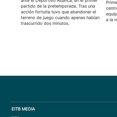
ante el Deportivo Abanca, en el primer
Prime
partido de la pretemporada. Tras una
centr
acción fortuita tuvo que abandonar el
equip
terreno de juego cuando apenas habían
a la 
trascurrido dos minutos.
EITB MEDIA