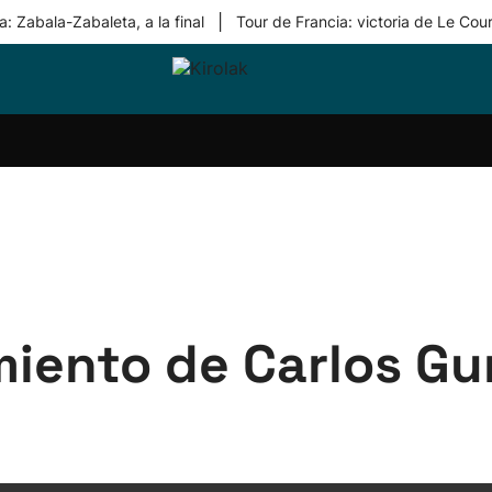
|
: Zabala-Zabaleta, a la final
Tour de Francia: victoria de Le Cou
ri-
Balonmano
Kirolak
Atletismo
Carreras
Más
olak
360
de
deporte
Equipos
montaña
kolaritza
Competiciones
En
ri-
directo
otzea
Vídeos
ol Herri
por
atira
deporte
iento de Carlos Gu