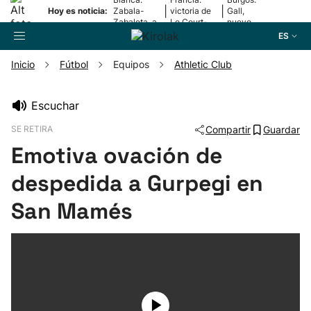
|
|
Hoy es noticia:
Zabala-
victoria de
Gall,
Zabaleta, a
Le Court-
nuevo
la final
Pienaar
líder
ES
Inicio
Fútbol
Equipos
Athletic Club
Buscador
Escuchar
SE RETIRA
Compartir
Guardar
Fútbol
Emotiva ovación de
Pelota
despedida a Gurpegi en
San Mamés
Remo
Baloncesto
Ciclismo