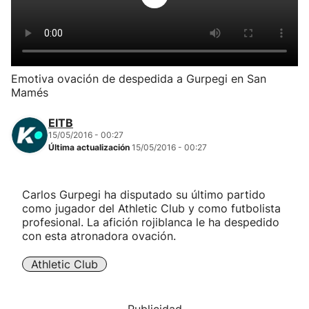
Herri-kirolak
Balonmano
Emotiva ovación de despedida a Gurpegi en San
Mamés
Kirolak 360
EITB
Atletismo
15/05/2016 - 00:27
Última actualización
15/05/2016 - 00:27
Carreras de montaña
Carlos Gurpegi ha disputado su último partido
como jugador del Athletic Club y como futbolista
Más deportes
profesional. La afición rojiblanca le ha despedido
con esta atronadora ovación.
"Helmuga"
Athletic Club