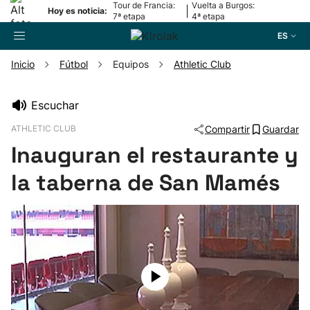
Tour de Francia:
Vuelta a Burgos:
|
Hoy es noticia:
7ª etapa
4ª etapa
ES
Inicio
Fútbol
Equipos
Athletic Club
Buscador
Escuchar
ATHLETIC CLUB
Compartir
Guardar
Fútbol
Inauguran el restaurante y
Pelota
la taberna de San Mamés
Remo
Baloncesto
Ciclismo