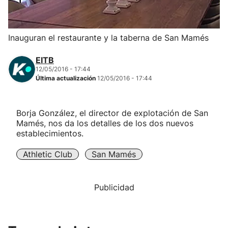
Herri-kirolak
Inauguran el restaurante y la taberna de San Mamés
Balonmano
EITB
12/05/2016 - 17:44
Kirolak 360
Última actualización
12/05/2016 - 17:44
Atletismo
Borja González, el director de explotación de San
Mamés, nos da los detalles de los dos nuevos
Carreras de montaña
establecimientos.
Athletic Club
San Mamés
Más deportes
"Helmuga"
Publicidad