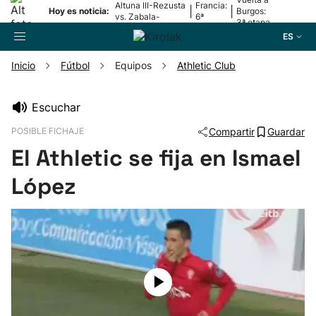
Altuna III-Rezusta
Francia:
|
|
Hoy es noticia:
Burgos:
vs. Zabala-
6ª
3ª etapa
Zabaleta
etapa
ES
Inicio
Fútbol
Equipos
Athletic Club
Buscador
Escuchar
POSIBLE FICHAJE
Compartir
Guardar
Fútbol
El Athletic se fija en Ismael
Pelota
López
Remo
Baloncesto
Ciclismo