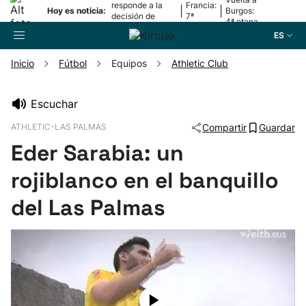
responde a la
Francia:
|
|
Hoy es noticia:
Burgos:
decisión de
7ª
4ª etapa
Oriamendi
etapa
ES
Inicio
Fútbol
Equipos
Athletic Club
Buscador
Escuchar
ATHLETIC-LAS PALMAS
Compartir
Guardar
Fútbol
Eder Sarabia: un
Pelota
rojiblanco en el banquillo
del Las Palmas
Remo
Baloncesto
Ciclismo