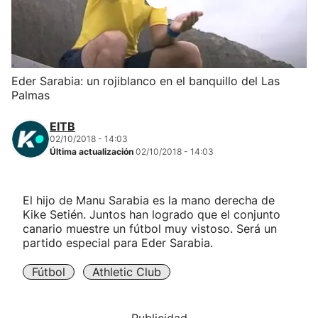
Herri-kirolak
Balonmano
Eder Sarabia: un rojiblanco en el banquillo del Las
Palmas
Kirolak 360
EITB
Atletismo
02/10/2018 - 14:03
Última actualización
02/10/2018 - 14:03
Carreras de montaña
El hijo de Manu Sarabia es la mano derecha de
Kike Setién. Juntos han logrado que el conjunto
Más deportes
canario muestre un fútbol muy vistoso. Será un
partido especial para Eder Sarabia.
"Helmuga"
Fútbol
Athletic Club