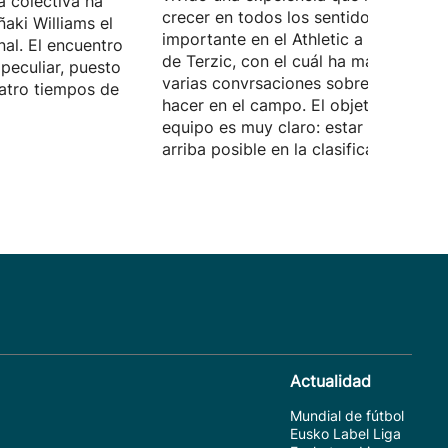
a colectiva ha
crecer en todos los sentidos. Quiere 
ñaki Williams el
importante en el Athletic a las órdene
nal. El encuentro
de Terzic, con el cuál ha mantenido
peculiar, puesto
varias convrsaciones sobre lo que d
atro tiempos de
hacer en el campo. El objetivo del
equipo es muy claro: estar lo más
arriba posible en la clasificación.
Actualidad
Mundial de fútbol
Eusko Label Liga