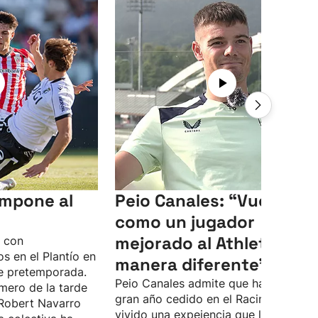
 impone al
Peio Canales: “Vuelvo
como un jugador
mejorado al Athletic, de
o con
s en el Plantío en
manera diferente”
e pretemporada.
Peio Canales admite que ha pasado 
mero de la tarde
gran año cedido en el Racing, donde 
Robert Navarro
vivido una expeiencia que le ha hech