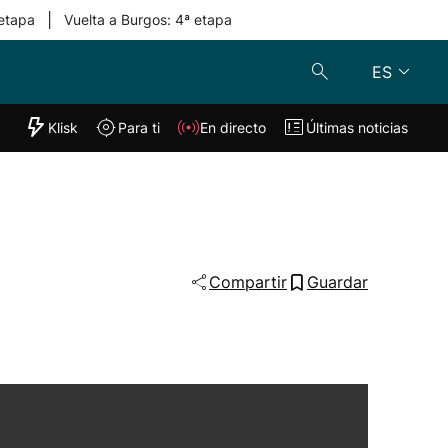
|
 etapa
Vuelta a Burgos: 4ª etapa
ES
"Helmuga"
Klisk
Para ti
En directo
Últimas noticias
Klisk
En directo
s
Para ti
Lo último
Compartir
Guardar