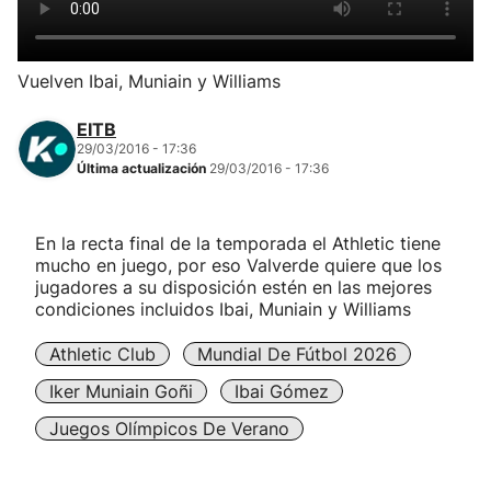
Herri-kirolak
Vuelven Ibai, Muniain y Williams
Balonmano
EITB
29/03/2016 - 17:36
Kirolak 360
Última actualización
29/03/2016 - 17:36
Atletismo
En la recta final de la temporada el Athletic tiene
mucho en juego, por eso Valverde quiere que los
Carreras de montaña
jugadores a su disposición estén en las mejores
condiciones incluidos Ibai, Muniain y Williams
Más deportes
Athletic Club
Mundial De Fútbol 2026
Iker Muniain Goñi
Ibai Gómez
"Helmuga"
Juegos Olímpicos De Verano