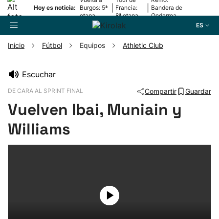
|
|
Hoy es noticia:
Burgos: 5ª
Francia:
Bandera de
etapa
8ª etapa
Ondarroa
ES
Inicio
Fútbol
Equipos
Athletic Club
Buscador
Escuchar
DE CARA AL SPRINT FINAL
Compartir
Guardar
Fútbol
Vuelven Ibai, Muniain y
Pelota
Williams
Remo
Baloncesto
Ciclismo