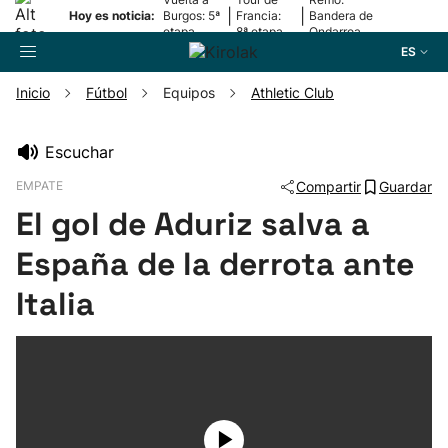
|
|
Hoy es noticia:
Burgos: 5ª
Francia:
Bandera de
etapa
8ª etapa
Ondarroa
ES
Inicio
Fútbol
Equipos
Athletic Club
Buscador
Escuchar
EMPATE
Compartir
Guardar
Fútbol
El gol de Aduriz salva a
Pelota
España de la derrota ante
Italia
Remo
Baloncesto
Ciclismo