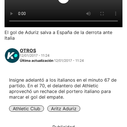
Herri-kirolak
Balonmano
El gol de Aduriz salva a España de la derrota ante
Italia
Kirolak 360
OTROS
Atletismo
12/01/2017 - 11:24
Última actualización
12/01/2017 - 11:24
Carreras de montaña
Insigne adelantó a los italianos en el minuto 67 de
partido. En el 70, el delantero del Athletic
Más deportes
aprovechó un rechace del portero italiano para
marcar el gol del empate.
"Helmuga"
Athletic Club
Aritz Aduriz