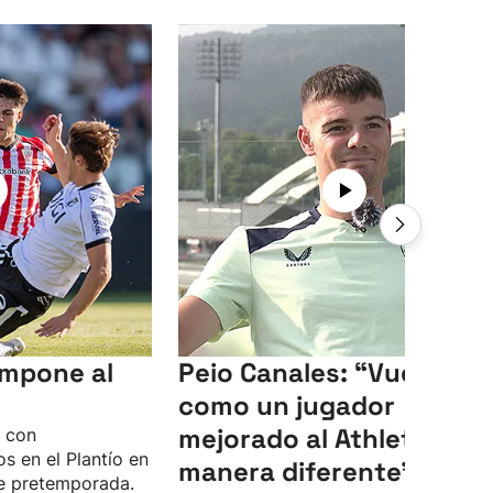
 impone al
Peio Canales: “Vuelvo
como un jugador
mejorado al Athletic, de
o con
s en el Plantío en
manera diferente”
e pretemporada.