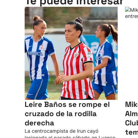
Te puede interesar
Leire Baños se rompe el
Mik
cruzado de la rodilla
Alm
derecha
Clu
te
La centrocampista de Irun cayó
lesionada el pasado sábado en Luanco