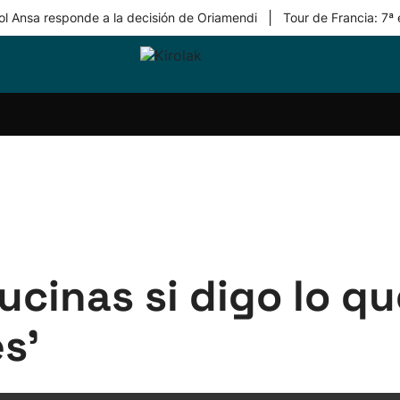
|
ol Ansa responde a la decisión de Oriamendi
Tour de Francia: 7ª
ri-
Balonmano
Kirolak
Atletismo
Carreras
Más
olak
360
de
deporte
Equipos
montaña
kolaritza
Competiciones
En
ri-
directo
otzea
Vídeos
ol Herri
por
atira
deporte
lucinas si digo lo q
s'