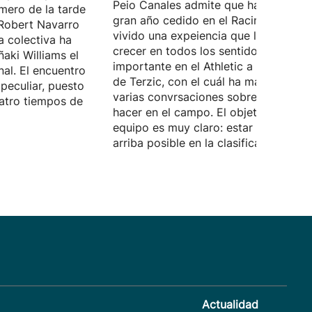
Peio Canales admite que ha pasado 
mero de la tarde
gran año cedido en el Racing, donde 
Robert Navarro
vivido una expeiencia que le ha hech
a colectiva ha
crecer en todos los sentidos. Quiere 
ñaki Williams el
importante en el Athletic a las órdene
nal. El encuentro
de Terzic, con el cuál ha mantenido
peculiar, puesto
varias convrsaciones sobre lo que d
atro tiempos de
hacer en el campo. El objetivo del
equipo es muy claro: estar lo más
arriba posible en la clasificación.
Actualidad