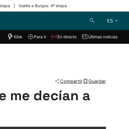
|
 etapa
Vuelta a Burgos: 4ª etapa
ES
"Helmuga"
Klisk
Para ti
En directo
Últimas noticias
Klisk
En directo
s
Para ti
Lo último
Compartir
Guardar
ue me decían a