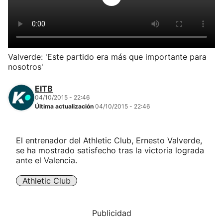
Herri-kirolak
Balonmano
Valverde: 'Este partido era más que importante para
nosotros'
Kirolak 360
EITB
Atletismo
04/10/2015 - 22:46
Última actualización
04/10/2015 - 22:46
Carreras de montaña
El entrenador del Athletic Club, Ernesto Valverde,
se ha mostrado satisfecho tras la victoria lograda
Más deportes
ante el Valencia.
"Helmuga"
Athletic Club
Publicidad