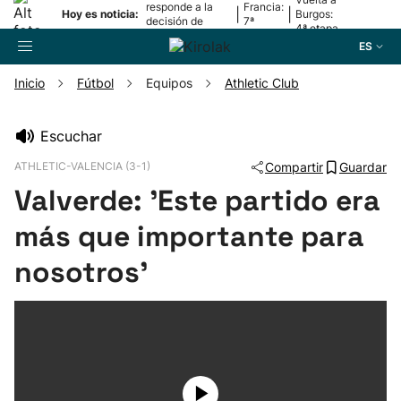
responde a la
Francia:
|
|
Hoy es noticia:
Burgos:
decisión de
7ª
4ª etapa
Oriamendi
etapa
ES
Inicio
Fútbol
Equipos
Athletic Club
Buscador
Escuchar
ATHLETIC-VALENCIA (3-1)
Compartir
Guardar
Fútbol
Valverde: 'Este partido era
Pelota
más que importante para
nosotros'
Remo
Baloncesto
Ciclismo