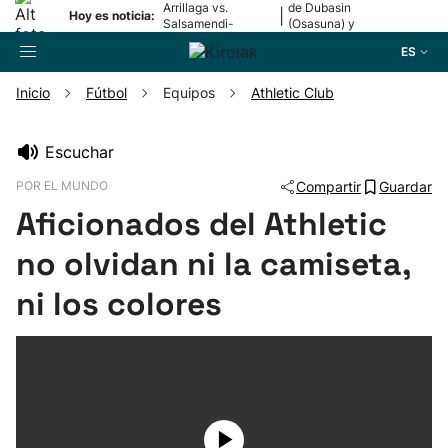
Arrillaga vs.
de Dubasin
|
Hoy es noticia:
Salsamendi-
(Osasuna) y
Bergara y Erasun
Valentini
ES
vs. Gaminde
(Alavés)
Inicio
Fútbol
Equipos
Athletic Club
Buscador
Escuchar
POR EL MUNDO
Compartir
Guardar
Fútbol
Aficionados del Athletic
Pelota
no olvidan ni la camiseta,
ni los colores
Remo
Baloncesto
Ciclismo