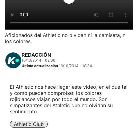
Herri-kirolak
Balonmano
Aficionados del Athletic no olvidan ni la camiseta, ni
los colores
Kirolak 360
REDACCIÓN
Atletismo
16/10/2014 - 02:00
Última actualización
16/10/2014 - 18:34
Carreras de montaña
El Athletic nos hace llegar este video, en el que tal
y como pueden comprobar, los colores
Más deportes
rojiblancos viajan por todo el mundo. Son
simpatizantes del Athletic que no olvidan su
"Helmuga"
sentimiento.
Athletic Club